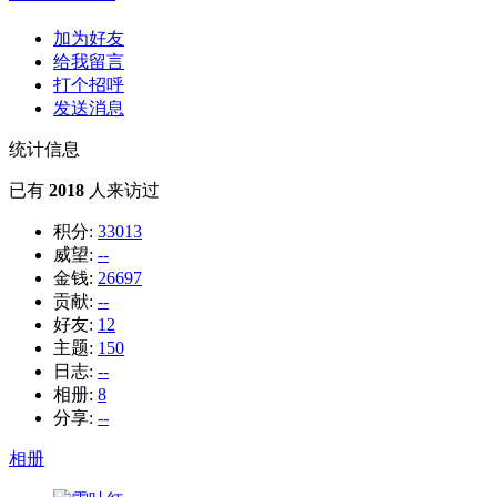
加为好友
给我留言
打个招呼
发送消息
统计信息
已有
2018
人来访过
积分:
33013
威望:
--
金钱:
26697
贡献:
--
好友:
12
主题:
150
日志:
--
相册:
8
分享:
--
相册