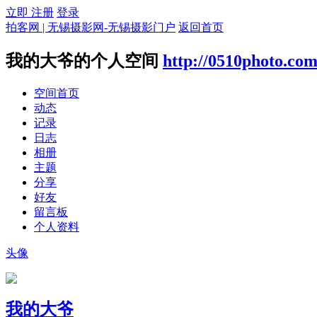
立即 注册
登录
拍客网 | 无锡摄影网-无锡摄影门户
返回首页
我的大爷的个人空间
http://0510photo.co
空间首页
动态
记录
日志
相册
主题
分享
好友
留言板
个人资料
头像
我的大爷