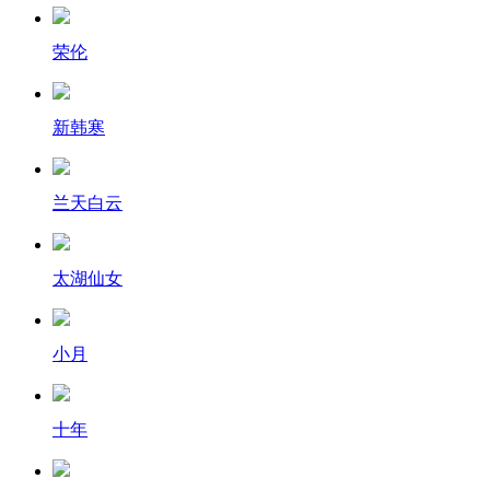
荣伦
新韩寒
兰天白云
太湖仙女
小月
十年