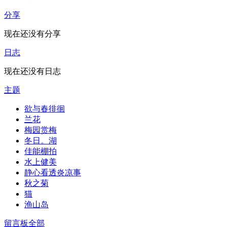
分享
现在还没有分享
日志
现在还没有日志
主题
欲与春徘徊
兰花
梅园赏梅
冬日。湖
佳能棚拍
水上健美
静心看透炎凉事
秋之菊
猫
渔山岛
留言板
全部