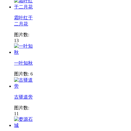
霜叶红于
二月花
图片数:
13
一叶知秋
图片数: 6
古驿道旁
图片数:
11