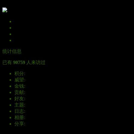
加为好友
给我留言
打个招呼
发送消息
统计信息
已有
90759
人来访过
积分:
135570
威望:
--
金钱:
78784
贡献:
--
好友:
216
主题:
965
日志:
2
相册:
8
分享:
--