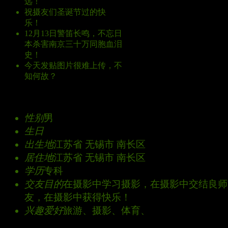
远！
回复
祝摄友们圣诞节过的快
乐！
回复
12月13日警笛长鸣，不忘日
本杀害南京三十万同胞血泪
史！
回复
今天发贴图片很难上传，不
知何故？
回复
个人资料
性别
男
生日
出生地
江苏省 无锡市 南长区
居住地
江苏省 无锡市 南长区
学历
专科
交友目的
在摄影中学习摄影，在摄影中交结良师
友，在摄影中获得快乐！
兴趣爱好
旅游、摄影、体育、