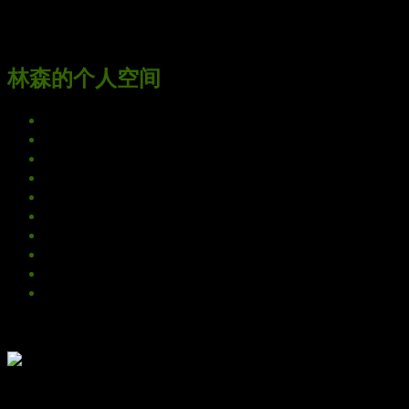
立即 注册
登录
拍客网 | 无锡摄影网-无锡摄影门户
返回首页
林森的个人空间
http://0510photo.com/?66
空间首页
动态
记录
日志
相册
主题
分享
好友
留言板
个人资料
头像
林森