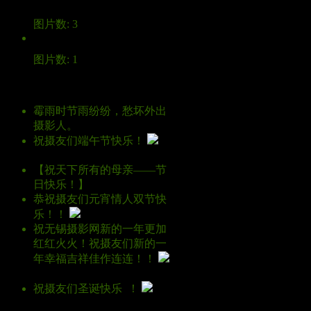
图片数: 3
图片数: 1
记录
霉雨时节雨纷纷，愁坏外出
摄影人。
回复
祝摄友们端午节快乐！
回
复
【祝天下所有的母亲――节
日快乐！】
回复
恭祝摄友们元宵情人双节快
乐！！
回复
祝无锡摄影网新的一年更加
红红火火！祝摄友们新的一
年幸福吉祥佳作连连！！
回复
祝摄友们圣诞快乐 ！
回
复