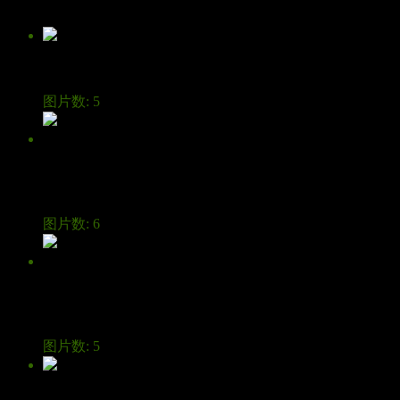
相册
红蜻蜒
图片数: 5
花魂诗魄
传幽香
图片数: 6
秋醉太平
湖
图片数: 5
mdx四