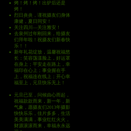
烤！烤！烤！出炉后还是
烤！
回复
烈日炎炎，谨祝摄友们身体
康健，夏日同安！
回复
关注四川—关注雅安！
回复
去泉州过年刚回来，给摄友
们拜年啦！祝摄友们新春快
乐！！
回复
新年礼花绽放，温馨祝福悠
长：笑容荡漾脸上，好运罩
在身上；平安走在路上，幸
福印在心上；事业握在手
上，祝福连在线上；开心幸
福至上，元旦快乐无上！
回
复
元旦已至，问候由心而起，
祝福款款而来，新一年，新
气象，愿摄友们2013年摄影
快快乐乐，佳片多多，生活
美美满满，事业红红火火，
财源滚滚而来，幸福永永远