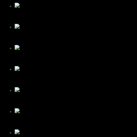
清风月明
斗山星辰
荣伦
一舟
张铉卿
雨之