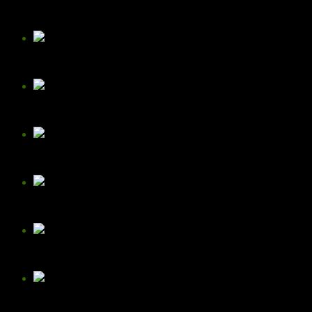
无锡蓝光
云中漫步
光照缥缈峰
任雄
东逝水
森林明月
街角一镜