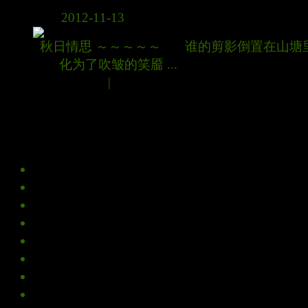
秋日情思
2012-11-13
秋日情思 ～～～～～ 谁的剪影倒置在山塘
化为了吹皱的笑靥 ...
(3244)次阅读
|
(6)个评论
查
主题
【天边酡红晕如醉】
【夏日的早晨】
【晨光中的小姑娘】
【那一抹淡淡的紫韵】
【晨曦中的你】
【山坡上的虞美人】
请摄友们猜猜【这是啥东东】
又见那一抹淡淡的紫色【薰衣草】