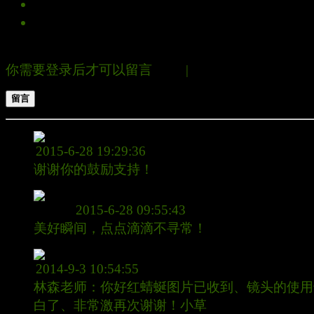
花露水【清晨的露珠】
【相见匆匆；别离无奈】
留言板
全部
你需要登录后才可以留言
登录
|
立即 注册
留言
林森
2015-6-28 19:29:36
谢谢你的鼓励支持！
镂刻时光记
2015-6-28 09:55:43
美好瞬间，点点滴滴不寻常！
小草
2014-9-3 10:54:55
林森老师：你好红蜻蜒图片已收到、镜头的使用
白了、非常激再次谢谢！小草