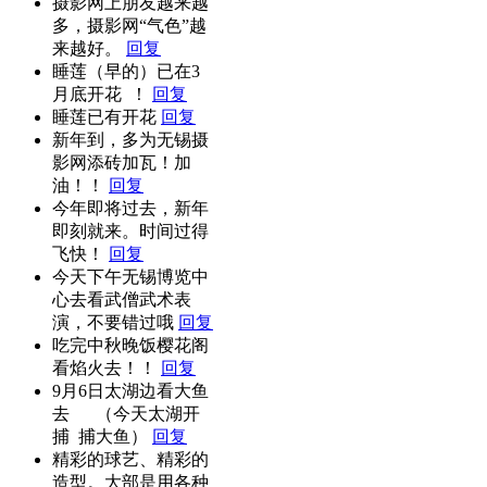
摄影网上朋友越来越
多，摄影网“气色”越
来越好。
回复
睡莲（早的）已在3
月底开花 ！
回复
睡莲已有开花
回复
新年到，多为无锡摄
影网添砖加瓦！加
油！！
回复
今年即将过去，新年
即刻就来。时间过得
飞快！
回复
今天下午无锡博览中
心去看武僧武术表
演，不要错过哦
回复
吃完中秋晚饭樱花阁
看焰火去！！
回复
9月6日太湖边看大鱼
去 （今天太湖开
捕 捕大鱼）
回复
精彩的球艺、精彩的
造型。大部是用各种