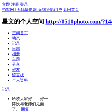
立即 注册
登录
拍客网 | 无锡摄影网-无锡摄影门户
返回首页
星文的个人空间
http://0510photo.com/?14
空间首页
动态
记录
日志
相册
主题
分享
好友
留言板
个人资料
记录
哈喽大家好！，好一
阵没与老师们见面
了。
回复