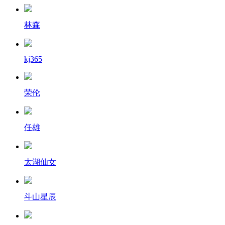
林森
kj365
荣伦
任雄
太湖仙女
斗山星辰