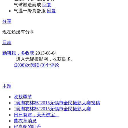
气球塑造而成
回复
气温一降真舒服
回复
分享
现在还没有分享
日志
勤耕耘，多收获
2013-08-04
进入无锡摄影网，收获良多。
(2038)次阅读
|
(0)个评论
主题
收获季节
“滨湖农林杯”2015无锡市全民摄影大赛投稿
“滨湖农林杯”2015无锡市全民摄影大赛
日日有财，天天进宝。
薰衣草消息
好喜欢的牡丹