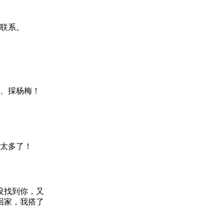
常联系。
梅、採杨梅！
太多了！
，没找到你，又
回家，我搭了