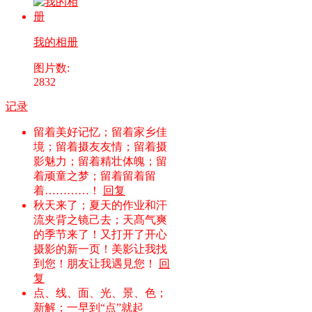
我的相册
图片数:
2832
记录
留着美好记忆；留着家乡佳
境；留着摄友友情；留着摄
影魅力；留着精壮体魄；留
着顽童之梦；留着留着留
着…………！
回复
秋天来了；夏天的作业和汗
流夹背之镜己去；天髙气爽
的季节来了！又打开了开心
摄影的新一页！美影让我找
到您！朋友让我遇見您！
回
复
点、线、面、光、景、色；
新解；一早到“点”就起