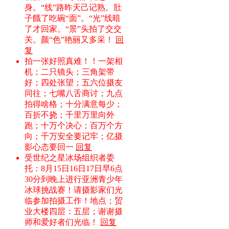
身。“线”路昨天己记熟。肚
子餓了吃碗“面”。“光”线暗
了才回家。“景”头拍了交交
关。颜“色”艳丽又多采！
回
复
拍一张好照真难！！一架相
机；二只镜头；三角架带
好；四处张望；五六位摄友
同往；七嘴八舌商讨；九点
拍得啥格；十分满意每少；
百折不挠；千里万里向外
跑；十万个决心；百万个方
向；千万安全要记牢；亿摄
影心态要回一
回复
受世纪之星冰场组织者委
托：8月15日16日17日早6点
30分到晚上进行亚洲青少年
冰球挑战赛！请摄影家们光
临参加拍摄工作！地点；贸
业大楼四层：五层；谢谢摄
师和爱好者们光临！
回复