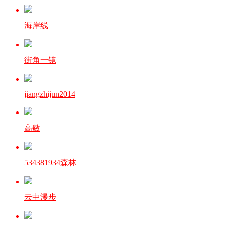
海岸线
街角一镜
jiangzhijun2014
高敏
534381934森林
云中漫步