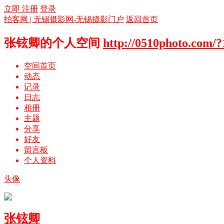
立即 注册
登录
拍客网 | 无锡摄影网-无锡摄影门户
返回首页
张铉卿的个人空间
http://0510photo.com/
空间首页
动态
记录
日志
相册
主题
分享
好友
留言板
个人资料
头像
张铉卿