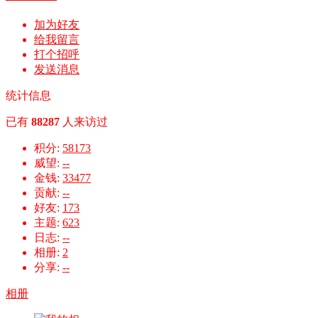
加为好友
给我留言
打个招呼
发送消息
统计信息
已有
88287
人来访过
积分:
58173
威望:
--
金钱:
33477
贡献:
--
好友:
173
主题:
623
日志:
--
相册:
2
分享:
--
相册