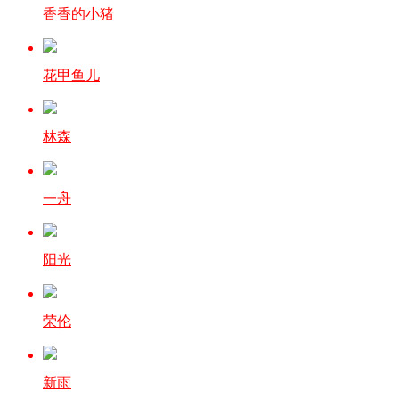
香香的小猪
花甲鱼儿
林森
一舟
阳光
荣伦
新雨