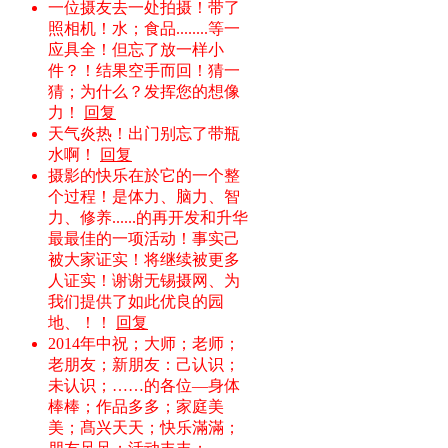
一位摄友去一处拍摄！带了
照相机！水；食品........等一
应具全！但忘了放一样小
件？！结果空手而回！猜一
猜；为什么？发挥您的想像
力！
回复
天气炎热！出门别忘了带瓶
水啊！
回复
摄影的快乐在於它的一个整
个过程！是体力、脑力、智
力、修养......的再开发和升华
最最佳的一项活动！事实己
被大家证实！将继续被更多
人证实！谢谢无锡摄网、为
我们提供了如此优良的园
地、！！
回复
2014年中祝；大师；老师；
老朋友；新朋友：己认识；
未认识；……的各位—身体
棒棒；作品多多；家庭美
美；髙兴天天；快乐滿滿；