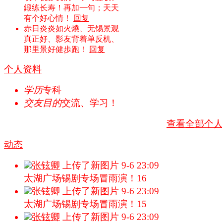
鍛练长寿！再加一句；天天
有个好心情！
回复
赤日炎炎如火燒、无锡景观
真正好、影友背着单反机、
那里景好健歩跑！
回复
个人资料
学历
专科
交友目的
交流、学习！
查看全部个
动态
张铉卿
上传了新图片
9-6 23:09
太湖广场锡剧专场冒雨演！16
张铉卿
上传了新图片
9-6 23:09
太湖广场锡剧专场冒雨演！15
张铉卿
上传了新图片
9-6 23:09