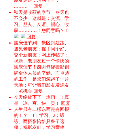
朋友足足；活动丰丰；
………！
回复
秋天是收获的季节；冬天也
不会少！这就是：交流、学
习、朋友、友谊、暢心、收
获…………！您同意吗？！
回复
國庆佳节到、景区到处跑、
遇见老朋友；握手问个好、
交个新朋友；网上传帖了；
祝新、老朋友过一个愉快的
國庆佳节！感谢無锡摄影铜
網全体人员的辛勤、而卓越
的工作；是您们筑起了一片
天地；可让我们影友发烧友
一览机会
回复
今天终於下了一埸雨、！真
是—凉、爽、快、灵！
回复
人生只有二樣东西是有回报
的！？；1：学习、2：锻
练、而摄影恰恰具备了这二
项；祝影友们：学习豐收、