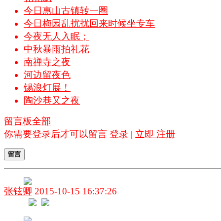
今日惠山古镇转一圈
今日梅园乱扰扰回来时候坐专车
今夜无人入眠；
中秋暴雨拍礼花
南禅寺之夜
河边留夜色
锡浪灯展！
陶沙巷又之夜
留言板
全部
你需要登录后才可以留言
登录
|
立即 注册
留言
张铉卿
2015-10-15 16:37:26