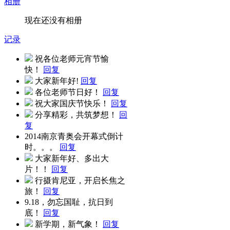
相册
现在还没有相册
记录
祝各位老师元宵节愉
快！
回复
大家新年好!
回复
各位老师节日好！
回复
祝大家国庆节快乐！
回复
分享精彩，共筑梦想！
回
复
2014南京青奥会开幕式倒计
时。。。
回复
大家新年好、多出大
片！！
回复
行摄肯尼亚，开启长焦之
旅！
回复
9.18，勿忘国耻，抗日到
底！
回复
新学期，新气象！
回复