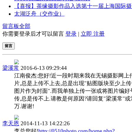
【喜报】茶缘摄影作品入选第十一届上海国际摄
太湖泛舟（交作业）
留言板
全部
你需要登录后才可以留言
登录
|
立即 注册
留言
梁溪常
2016-6-13 09:29:44
江南俊杰:您好!近一段时期来我在无锡摄影网上
片,总是上传不上去,总是出现"贴图版块至少上
图片作为封面".而我单独上传一张或将图片编好
传,总是传不上.请教是何原因?请回复"梁溪常"或
万.谢谢!
李天恩
2014-11-13 14:22:26
李总您好!
http://0510photo.com/home.php?