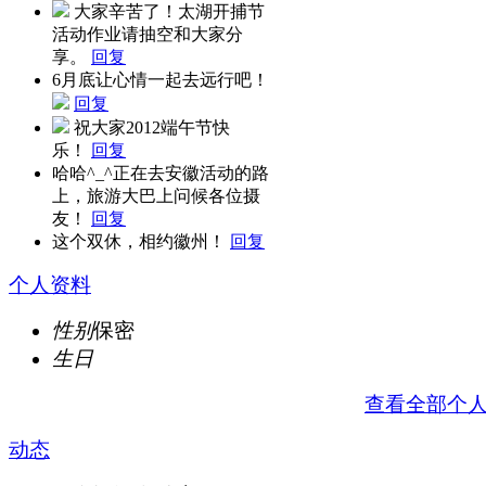
大家辛苦了！太湖开捕节
活动作业请抽空和大家分
享。
回复
6月底让心情一起去远行吧！
回复
祝大家2012端午节快
乐！
回复
哈哈^_^正在去安徽活动的路
上，旅游大巴上问候各位摄
友！
回复
这个双休，相约徽州！
回复
个人资料
性别
保密
生日
查看全部个
动态