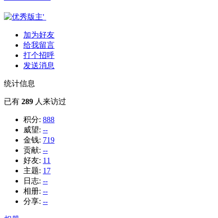
加为好友
给我留言
打个招呼
发送消息
统计信息
已有
289
人来访过
积分:
888
威望:
--
金钱:
719
贡献:
--
好友:
11
主题:
17
日志:
--
相册:
--
分享:
--