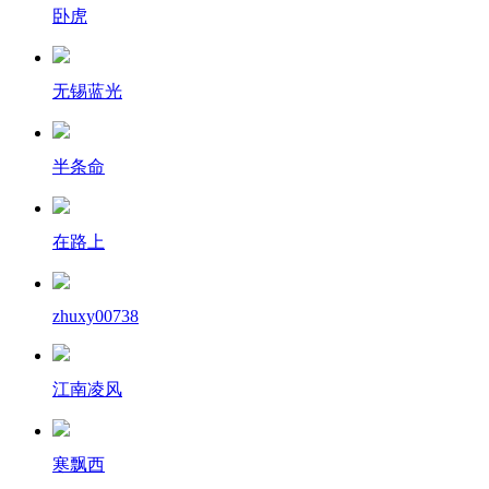
卧虎
无锡蓝光
半条命
在路上
zhuxy00738
江南凌风
寒飘西