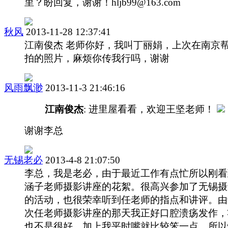
里？盼回复，谢谢！hljb99@163.com
秋风
2013-11-28 12:37:41
江南俊杰 老师你好，我叫丁丽娟，上次在南京
拍的照片，麻烦你传我行吗，谢谢
风雨飘渺
2013-11-3 21:46:16
江南俊杰
: 进里屋看看，欢迎王坚老师！
谢谢李总
无锡老必
2013-4-8 21:07:50
李总，我是老必，由于最近工作有点忙所以刚看
涵子老师摄影讲座的花絮。很高兴参加了无锡摄
的活动，也很荣幸听到任老师的指点和讲评。由
次任老师摄影讲座的那天我正好口腔溃疡发作，
也不是很好，加上我平时嘴就比较笨一点，所以