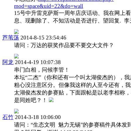
mod=space&uid=22&do=wall
15号中升雷克萨斯一周年店庆话动、我在网上
息、现删除了、不知活动是否进行、望回复. 李
芦苇荡
2014-8-15 23:54:46
请问：万达的获奖作品要不要交大文件？
阿龙
2014-4-19 10:07:38
串门白相，问候李管！
本坛“二杰”（你和还有一个叫太湖俊杰的），我
粗心没注意区分。但像我这样的人至今还有，我
太湖俊杰发的参赛贴，下面跟帖是以老李相称，
是同姓吧？！
石竹
2014-3-18 10:06:00
请问：“生态文明 魅力无锡”的参赛稿件具体发