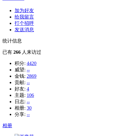
加为好友
给我留言
打个招呼
发送消息
统计信息
已有
266
人来访过
积分:
4420
威望:
--
金钱:
2869
贡献:
--
好友:
4
主题:
106
日志:
--
相册:
30
分享:
--
相册