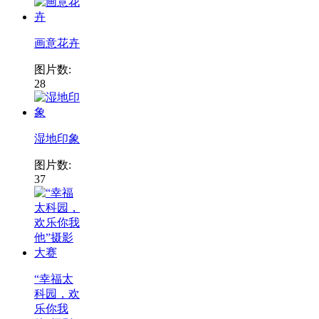
画意花卉
图片数:
28
湿地印象
图片数:
37
“幸福太
科园，欢
乐你我