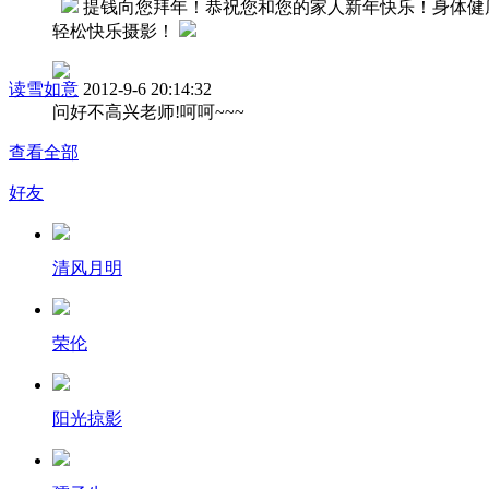
提钱向您拜年！恭祝您和您的家人新年快乐！身体健
轻松快乐摄影！
读雪如意
2012-9-6 20:14:32
问好不高兴老师!呵呵~~~
查看全部
好友
清风月明
荣伦
阳光掠影