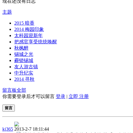
现在还没有日志
主题
2015 暗香
2014 梅园印象
太科园迎新年
把感官享受统统唤醒
秋枫醉
锡城之光
霾锁锡城
友人游古镇
中升纪实
2014 寻秋
留言板
全部
你需要登录后才可以留言
登录
|
立即 注册
留言
kj365
2013-2-7 18:11:44