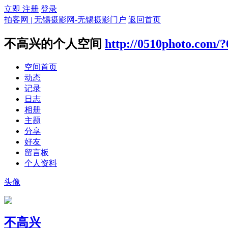
立即 注册
登录
拍客网 | 无锡摄影网-无锡摄影门户
返回首页
不高兴的个人空间
http://0510photo.com/?
空间首页
动态
记录
日志
相册
主题
分享
好友
留言板
个人资料
头像
不高兴