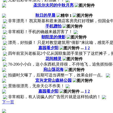
圣沃尔夫冈的中秋月亮
秋日的早晨
非常漂亮！ 凯宾斯基和君来酒店客房亮灯好理解，但国金中心
手机蹭拍
非常精彩！手机的确越来越厉害了！
朝阳里的倩影
漂亮，好拍摄！ 只是对教堂建筑用“倩影”来比喻，感觉不
嘉园看夕阳
...
1
2
四年前宜兴老板花2个亿从国联集团手里接下了这烂摊子，搁
花间精灵
70-200小小白，这小东西机灵得很，不停地飞，追焦抓拍
宛山荡花海
拍摄时欠曝了，后期可适当调整一下，效果会好一点。
宜兴龙背山森林公园
景致很漂亮，无奈天公不作美！
嘉园看夕阳
...
1
2
非常精彩，有人说骗人的广告照片就是这样拍成的！
下一页