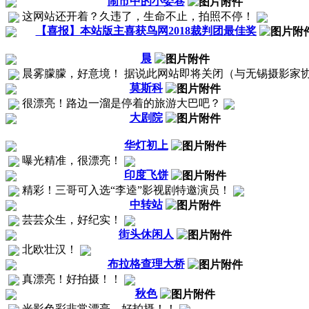
闹市中的小娄巷
这网站还开着？久违了，生命不止，拍照不停！
【喜报】本站版主喜获鸟网2018裁判团最佳奖
晨
晨雾朦朦，好意境！ 据说此网站即将关闭（与无锡摄影家协
莫斯科
很漂亮！路边一溜是停着的旅游大巴吧？
大剧院
华灯初上
曝光精准，很漂亮！
印度飞饼
精彩！三哥可入选“李逵”影视剧特邀演员！
中转站
芸芸众生，好纪实！
街头休闲人
北欧壮汉！
布拉格查理大桥
真漂亮！好拍摄！！
秋色
光影色彩非常漂亮，好拍摄！！