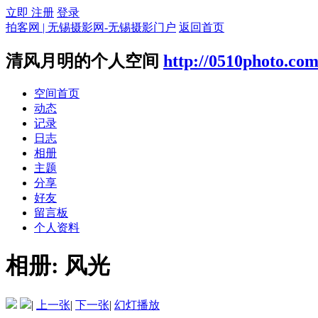
立即 注册
登录
拍客网 | 无锡摄影网-无锡摄影门户
返回首页
清风月明的个人空间
http://0510photo.co
空间首页
动态
记录
日志
相册
主题
分享
好友
留言板
个人资料
相册:
风光
|
上一张
|
下一张
|
幻灯播放