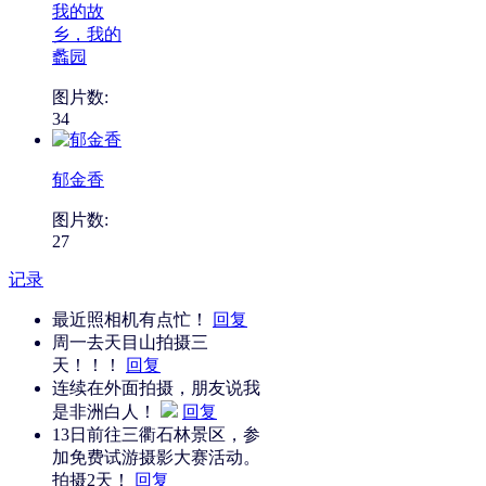
我的故
乡，我的
蠡园
图片数:
34
郁金香
图片数:
27
记录
最近照相机有点忙！
回复
周一去天目山拍摄三
天！！！
回复
连续在外面拍摄，朋友说我
是非洲白人！
回复
13日前往三衢石林景区，参
加免费试游摄影大赛活动。
拍摄2天！
回复