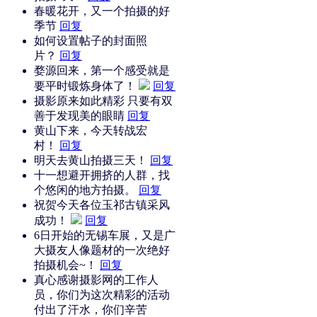
春暖花开，又一个拍摄的好
季节
回复
如何设置帖子的封面照
片？
回复
婺源回来，第一个感受就是
要平时锻炼身体了！
回复
摄影原来如此精彩 只要有双
善于发现美的眼睛
回复
黄山下来，今天转战宏
村！
回复
明天去黄山拍摄三天！
回复
十一想避开拥挤的人群，找
个悠闲的地方拍摄。
回复
祝贺今天各位玉祁古镇采风
成功！
回复
6日开始的无锡车展，又是广
大摄友人像题材的一次绝好
拍摄机会~！
回复
真心感谢摄影网的工作人
员，你们为这次精彩的活动
付出了汗水，你们辛苦