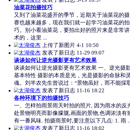
油菜花拍摄技巧
又到了油菜花盛开的季节，近期关于油菜花的摄
赛也越来越多，现在我们就一起学习油菜花的拍
巧。别小看油菜花，要拍出好的照片来是非常讲
术的，这里 ...
太湖俊杰
上传了新图片
4-1 10:50
太湖俊杰
发表了新日志
11-29 09:07
谈谈如何让逆光摄影更有艺术效果
谈谈如何让逆光摄影更有艺术效果 一、逆光摄
基本特性 摄影的本质是光，光是摄影的命脉和
魂。刘半农先生曾说过：“景物虽好，而不能採取 .
太湖俊杰
发表了新日志
11-16 18:22
各种环境下的拍摄技巧
一、怎样拍雨景雨天时拍的照片, 因为雨水的反光
处景物明亮而影像朦胧,画面的景物,色调浓淡有致
有一番风味. 拍摄雨景时,要注意以下几点: 1. 雨 ..
太湖俊杰
发表了新日志
11-16 18:02