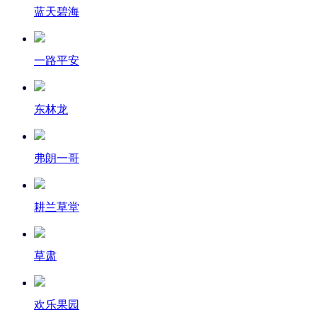
蓝天碧海
一路平安
东林龙
弗朗一哥
耕兰草堂
草肃
欢乐果园