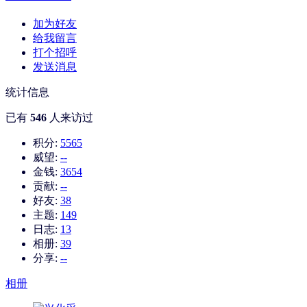
加为好友
给我留言
打个招呼
发送消息
统计信息
已有
546
人来访过
积分:
5565
威望:
--
金钱:
3654
贡献:
--
好友:
38
主题:
149
日志:
13
相册:
39
分享:
--
相册