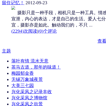
留住记忆！
2012-09-23
摄影只是一种手段，相机只是一种工具。情
宣泄，内心的表达，才是自己的生活。爱人七分
宜，摄影亦是如此。触动我们的，不只 ...
(2294)次阅读
|
(0)个评论
查
主题
落叶有情 流水无意
茶马古道，那年的味道！
梅园郁金香
无锡万象城夜景
大美三七园
兴化采风之记录丰收
兴化采风之博物馆
兴化采风之街景