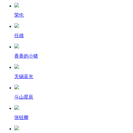
荣伦
任雄
香香的小猪
无锡蓝光
斗山星辰
张铉卿