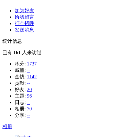
加为好友
给我留言
打个招呼
发送消息
统计信息
已有
161
人来访过
积分:
1737
威望:
--
金钱:
1142
贡献:
--
好友:
20
主题:
96
日志:
--
相册:
70
分享:
--
相册