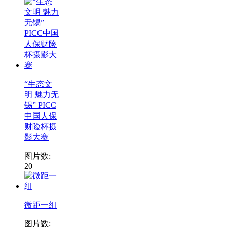
“生态文
明 魅力无
锡” PICC
中国人保
财险杯摄
影大赛
图片数:
20
微距一组
图片数: