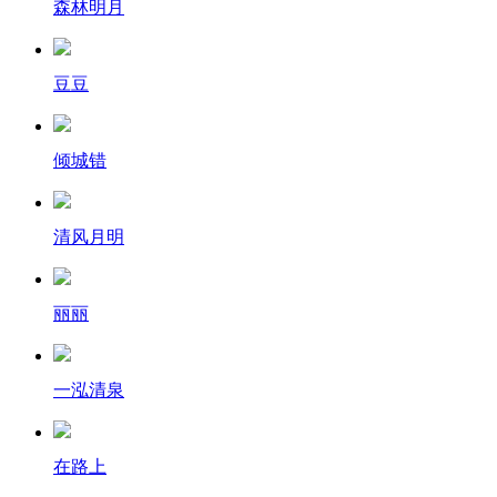
森林明月
豆豆
倾城错
清风月明
丽丽
一泓清泉
在路上