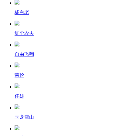
杨白老
红尘农夫
自由飞翔
荣伦
任雄
玉龙雪山