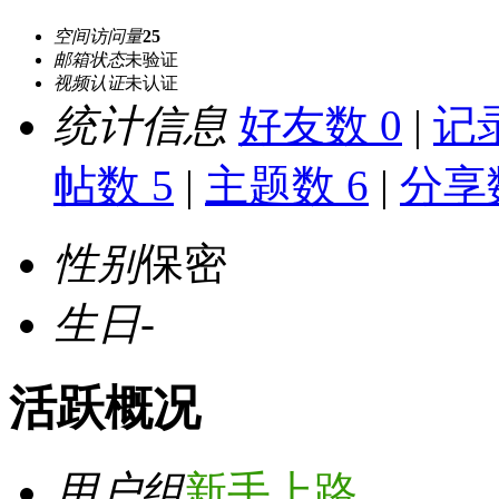
空间访问量
25
邮箱状态
未验证
视频认证
未认证
统计信息
好友数 0
|
记录
帖数 5
|
主题数 6
|
分享数
性别
保密
生日
-
活跃概况
用户组
新手上路