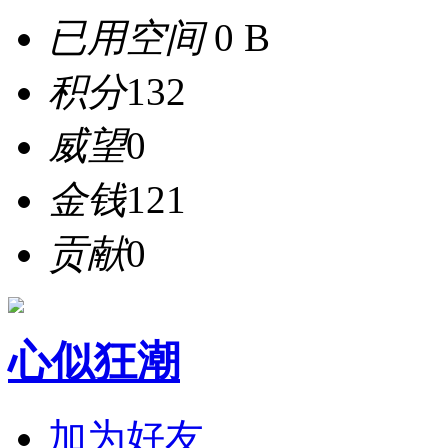
已用空间
0 B
积分
132
威望
0
金钱
121
贡献
0
心似狂潮
加为好友