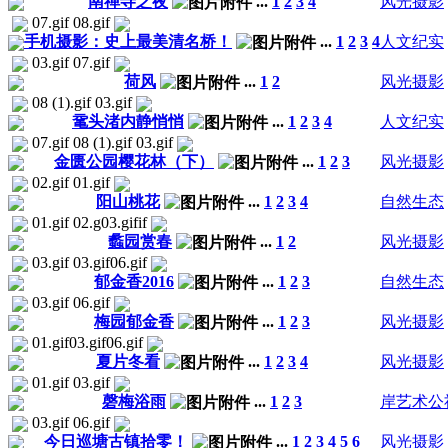
南禅寺之夜
...
1
2
3
4
风光摄影
07.gif 08.gif
手机摄影：史上最美清名桥！
...
1
2
3
4
人文纪实
03.gif 07.gif
荷风
...
1
2
风光摄影
08 (1).gif 03.gif
鼋头渚内静悄悄
...
1
2
3
4
人文纪实
07.gif 08 (1).gif 03.gif
金匮公园樱花林（下）
...
1
2
3
风光摄影
02.gif 01.gif
阳山桃花
...
1
2
3
4
自然生态
01.gif 02.g03.gifif
蠡园赏春
...
1
2
风光摄影
03.gif 03.gif06.gif
郁金香2016
...
1
2
3
自然生态
03.gif 06.gif
梅园郁金香
...
1
2
3
风光摄影
01.gif03.gif06.gif
夏片冬看
...
1
2
3
4
风光摄影
01.gif 03.gif
磬梅浴雨
...
1
2
3
岸艺术公
03.gif 06.gif
今日巡塘古镇拾零！
...
1
2
3
4
5
6
风光摄影