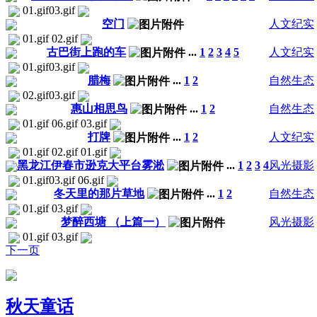
01.gif03.gif
空门
人文纪实
01.gif 02.gif
古巴街上跑的车
...
1
2
3
4
5
人文纪实
01.gif03.gif
腊梅
...
1
2
自然生态
02.gif03.gif
惠山相思鸟
...
1
2
自然生态
01.gif 06.gif 03.gif
打牌
...
1
2
人文纪实
01.gif 02.gif 01.gif
黑龙江伊春市逊克大平台雾淞
...
1
2
3
4
风光摄影
01.gif03.gif 06.gif
冬天里的那片草地
...
1
2
自然生态
01.gif 03.gif
梦醉西塘 （上篇一）
风光摄影
01.gif 03.gif
下一页
秋天童话