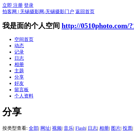
立即 注册
登录
拍客网 | 无锡摄影网-无锡摄影门户
返回首页
我是面的个人空间
http://0510photo.com/
空间首页
动态
记录
日志
相册
主题
分享
好友
留言板
个人资料
分享
按类型查看:
全部
|
网址
|
视频
|
音乐
|
Flash
|
日志
|
相册
|
图片
|
投票
|