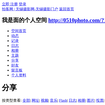
立即 注册
登录
拍客网 | 无锡摄影网-无锡摄影门户
返回首页
我是面的个人空间
http://0510photo.com/
空间首页
动态
记录
日志
相册
主题
分享
好友
留言板
个人资料
分享
按类型查看:
全部
|
网址
|
视频
|
音乐
|
Flash
|
日志
|
相册
|
图片
|
投票
|