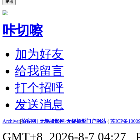
评论
咔切嚓
加为好友
给我留言
打个招呼
发送消息
Archiver
|
拍客网 | 无锡摄影网-无锡摄影门户网站
(
苏ICP备1000
GMT+8, 2026-8-7 04:27
, 