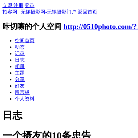
立即 注册
登录
拍客网 | 无锡摄影网-无锡摄影门户
返回首页
咔切嚓的个人空间
http://0510photo.com/
空间首页
动态
记录
日志
相册
主题
分享
好友
留言板
个人资料
日志
一个摄友的10条忠告