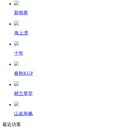
新韩寒
海上漂
十年
春秋KGP
耕兰草堂
山岚有枫
最近访客