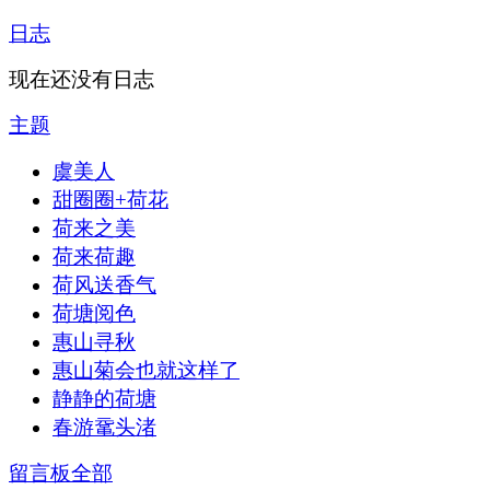
日志
现在还没有日志
主题
虞美人
甜圈圈+荷花
荷来之美
荷来荷趣
荷风送香气
荷塘阅色
惠山寻秋
惠山菊会也就这样了
静静的荷塘
春游鼋头渚
留言板
全部