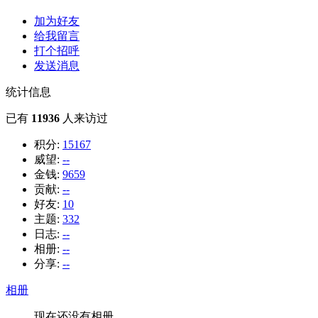
加为好友
给我留言
打个招呼
发送消息
统计信息
已有
11936
人来访过
积分:
15167
威望:
--
金钱:
9659
贡献:
--
好友:
10
主题:
332
日志:
--
相册:
--
分享:
--
相册
现在还没有相册