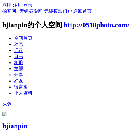
立即 注册
登录
拍客网 | 无锡摄影网-无锡摄影门户
返回首页
hjianpin的个人空间
http://0510photo.com
空间首页
动态
记录
日志
相册
主题
分享
好友
留言板
个人资料
头像
hjianpin