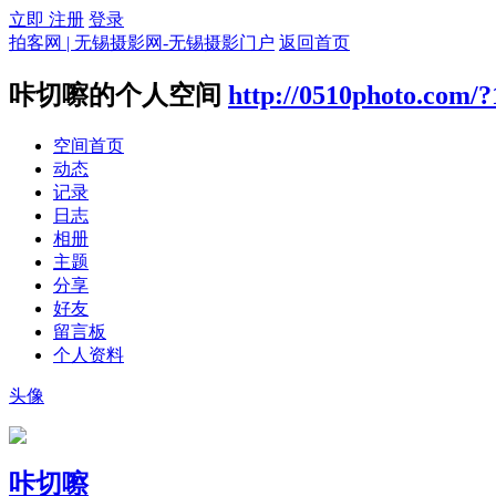
立即 注册
登录
拍客网 | 无锡摄影网-无锡摄影门户
返回首页
咔切嚓的个人空间
http://0510photo.com/
空间首页
动态
记录
日志
相册
主题
分享
好友
留言板
个人资料
头像
咔切嚓