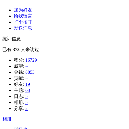
加为好友
给我留言
打个招呼
发送消息
统计信息
已有
373
人来访过
积分:
16729
威望:
--
金钱:
8853
贡献:
--
好友:
19
主题:
63
日志:
5
相册:
5
分享:
2
相册