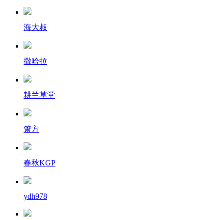
海大叔
撒哈拉
耕兰草堂
箫方
春秋KGP
ydh978