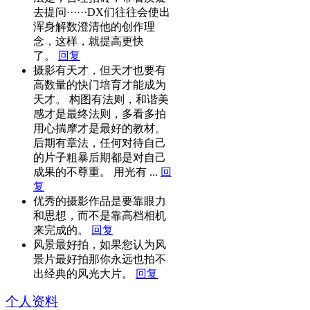
去提问······DX们往往会使出
浑身解数澄清他的创作理
念，这样，就提高更快
了。
回复
摄影有天才，但天才也要有
高数量的快门培育才能成为
天才。 构图有法则，和谐美
感才是最终法则，多看多拍
用心揣摩才是最好的教材。
后期有章法，任何对待自己
的片子粗暴后期都是对自己
成果的不尊重。 用光有 ...
回
复
优秀的摄影作品是要靠眼力
和思想，而不是靠高档相机
来完成的。
回复
风景最好拍，如果您认为风
景片最好拍那你永远也拍不
出经典的风光大片。
回复
个人资料