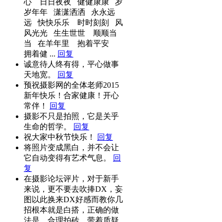
心 日日夜夜 健健康康 岁
岁年年 潇潇洒洒 永永远
远 快快乐乐 时时刻刻 风
风光光 生生世世 顺顺当
当 在羊年里 抱着平安
拥着健 ...
回复
诚意待人终有得，平心做事
天地宽。
回复
预祝摄影网的全体老师2015
新年快乐！合家健康！开心
常伴！
回复
摄影不只是拍照，它是关乎
生命的哲学。
回复
祝大家中秋节快乐！
回复
将照片变成黑白，并不会让
它自动变得有艺术气息。
回
复
在摄影论坛评片，对于新手
来说，更不要去吹捧DX，妄
图以此换来DX好感而教你几
招根本就是白搭，正确的做
法是，合理拍砖，带着质疑