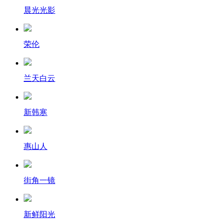
晨光光影
荣伦
兰天白云
新韩寒
惠山人
街角一镜
新鲜阳光