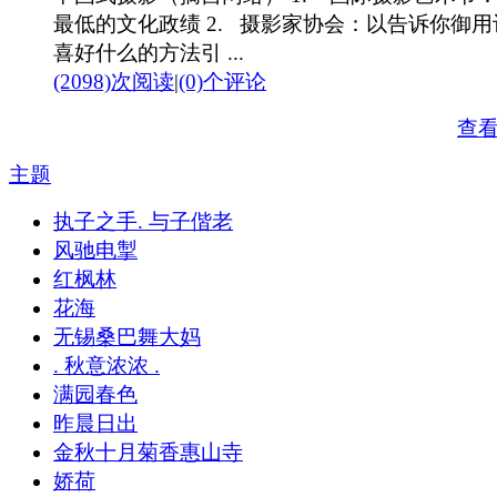
最低的文化政绩 2. 摄影家协会：以告诉你御用
喜好什么的方法引 ...
(2098)次阅读
|
(0)个评论
查
主题
执子之手. 与子偕老
风驰电掣
红枫林
花海
无锡桑巴舞大妈
. 秋意浓浓 .
满园春色
昨晨日出
金秋十月菊香惠山寺
娇荷