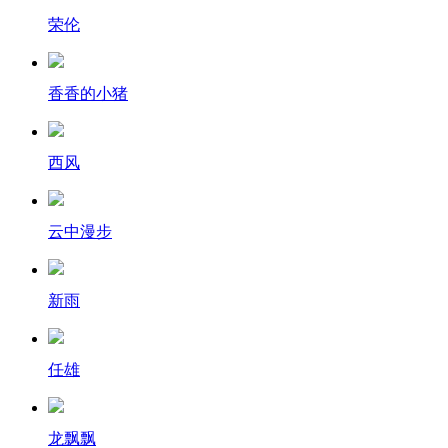
荣伦
香香的小猪
西风
云中漫步
新雨
任雄
龙飘飘