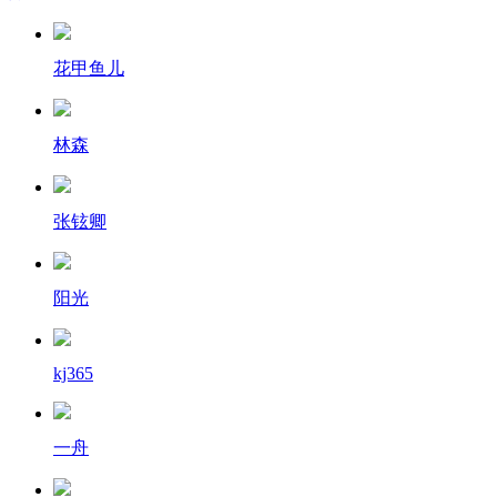
花甲鱼儿
林森
张铉卿
阳光
kj365
一舟