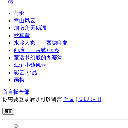
主题
荷影
雪山风云
烟墩角天鹅湖
秋草黄
水乡人家——西塘印象
西塘——古镇•水乡
童话梦幻般的九寨沟
海滨小镇风云
彩云-小品
画梅
留言板
全部
你需要登录后才可以留言
登录
|
立即 注册
留言