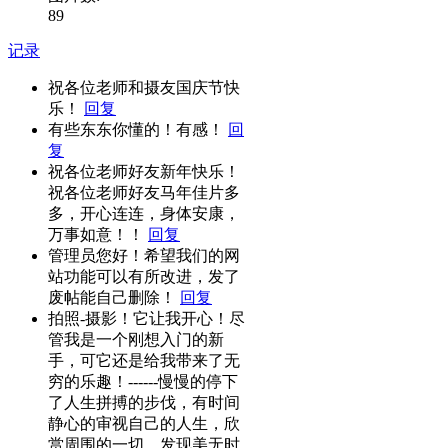
89
记录
祝各位老师和摄友国庆节快
乐！
回复
有些东东你懂的！有感！
回
复
祝各位老师好友新年快乐！
祝各位老师好友马年佳片多
多，开心连连，身体安康，
万事如意！！
回复
管理员您好！希望我们的网
站功能可以有所改进，发了
废帖能自己删除！
回复
拍照-摄影！它让我开心！尽
管我是一个刚想入门的新
手，可它还是给我带来了无
穷的乐趣！------慢慢的停下
了人生拼搏的步伐，有时间
静心的审视自己的人生，欣
赏周围的一切，发现美无时