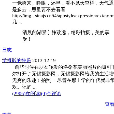
一觉醒来，睁眼，还早，看不见天空样，天气通
是多云，思量要不去看看
http://img.t.sinajs.cn/t4/appstyle/expression/ext/no
几 ...
清晨的湖景宁静致远，精彩拍摄，美的享
受！
日志
学摄影的快乐
2013-12-19
前些时候在朋友转发的洛桑花美丽照片的吸引
尔打开了无锡摄影网，无锡摄影网给我的生活增
无穷的乐趣！拍照----尽管在那上学的年代就非
欢。记的 ...
(2906)次阅读
|
(0)个评论
查