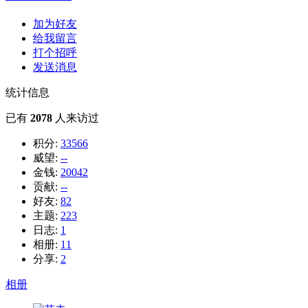
加为好友
给我留言
打个招呼
发送消息
统计信息
已有
2078
人来访过
积分:
33566
威望:
--
金钱:
20042
贡献:
--
好友:
82
主题:
223
日志:
1
相册:
11
分享:
2
相册